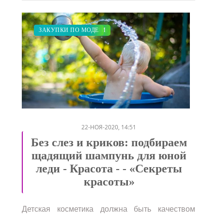
МОДНЫЕ ТЕНДЕНЦИИ
ПОКАЗЫ
КРАСОТА
СВАДЬБА
ЗАКУПКИ ПО МОДЕ
/
/
/
/
22-НОЯ-2020, 14:51
Без слез и криков: подбираем
щадящий шампунь для юной
леди - Красота - - «Секреты
красоты»
Детская косметика должна быть качеством