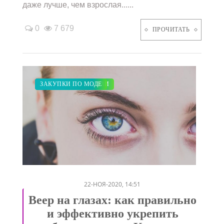
даже лучше, чем взрослая......
0
7 679
ПРОЧИТАТЬ
МОДНЫЕ ТЕНДЕНЦИИ
ПОКАЗЫ
КРАСОТА
ЗАКУПКИ ПО МОДЕ
/
/
/
22-НОЯ-2020, 14:51
Веер на глазах: как правильно
и эффективно укрепить