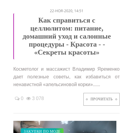
22-НОЯ-2020, 14:51
Как справиться с
целлюлитом: питание,
домашний уход и салонные
процедуры - Красота - -
«Секреты красоты»
Косметолог и массажист Владимир Яременко
дает полезные советы, как избавиться от
ненавистной «апельсиновой корки»......
0
3 078
ПРОЧИТАТЬ
ПОКАЗЫ
КРАСОТА
СВАДЬБА
ЗАКУПКИ ПО МОДЕ