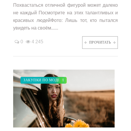
Похвастаться отличной фигурой может далеко
не каждый Посмотрите на этих талантливых и
красивых людейФото: Лишь тот, кто пытался
увидеть на своём......
0
4 245
ПРОЧИТАТЬ
МОДНЫЕ ТЕНДЕНЦИИ
ПОКАЗЫ
КРАСОТА
СВАДЬБА
ЗАКУПКИ ПО МОДЕ
/
/
/
/