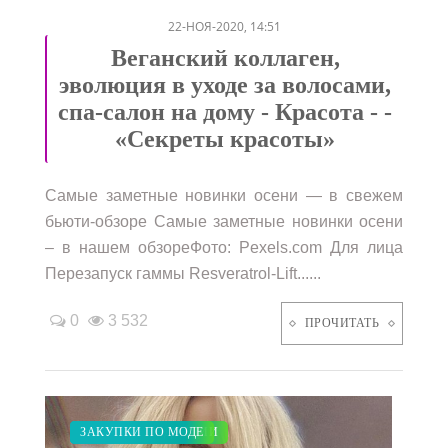
22-НОЯ-2020, 14:51
Веганский коллаген,
эволюция в уходе за волосами,
спа-салон на дому - Красота - -
«Секреты красоты»
Самые заметные новинки осени — в свежем
бьюти-обзоре Самые заметные новинки осени
– в нашем обзореФото: Pexels.com Для лица
Перезапуск гаммы Resveratrol-Lift......
0
3 532
ПРОЧИТАТЬ
МОДНЫЕ ТЕНДЕНЦИИ
ПОКАЗЫ
КРАСОТА
СВАДЬБА
ЗАКУПКИ ПО МОДЕ