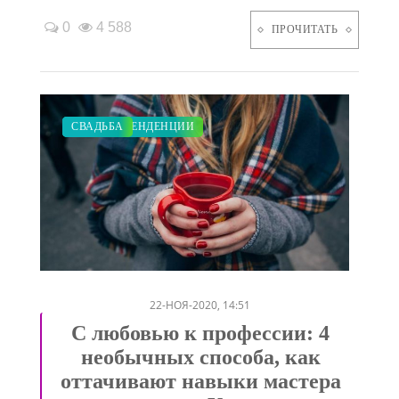
0
4 588
ПРОЧИТАТЬ
МОДНЫЕ ТЕНДЕНЦИИ
ПОКАЗЫ
КРАСОТА
СВАДЬБА
/
/
/
22-НОЯ-2020, 14:51
С любовью к профессии: 4
необычных способа, как
оттачивают навыки мастера