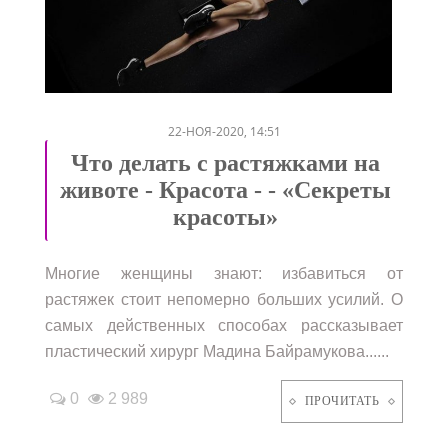
/
22-НОЯ-2020, 14:51
Что делать с растяжками на
животе - Красота - - «Секреты
красоты»
Многие женщины знают: избавиться от
растяжек стоит непомерно больших усилий. О
самых действенных способах рассказывает
пластический хирург Мадина Байрамукова......
0
2 989
ПРОЧИТАТЬ