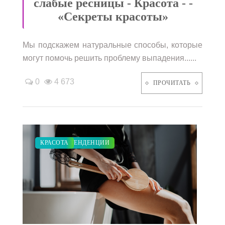
слабые ресницы - Красота - -
«Секреты красоты»
Мы подскажем натуральные способы, которые
могут помочь решить проблему выпадения......
0
4 673
ПРОЧИТАТЬ
МОДНЫЕ ТЕНДЕНЦИИ
КРАСОТА
/