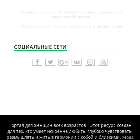
-- Начинайте делать все, что вы можете сделать – и даже то, о чем
можете хотя бы мечтать.
-- Все дело в мыслях. Мысль — начало всего. И мыслями можно
управлять. И поэтому главное дело совершенствования: работать
над мыслями.
-- Идите уверенно по направлению к мечте. Живите той жизнью,
СОЦИАЛЬНЫЕ СЕТИ
которую вы сами себе придумали.
-- Самое большое богатство — это ум. Самая большая нищета —
глупость. Из всех страхов самый пугающий — самолюбование.
-- Лучшее, что можно сделать с хорошим советом, это пропустить
его мимо ушей. Он никогда не бывает полезен никому, кроме того,
кто его дал.
-- Люблю давать советы и очень не люблю, когда их дают мне.
Портал для женщин всех возрастов - Этот ресурс создан
для тех, кто умеет искренне любить, глубоко чувствовать,
размышлять и жить в гармонии с собой и близкими.
Мода