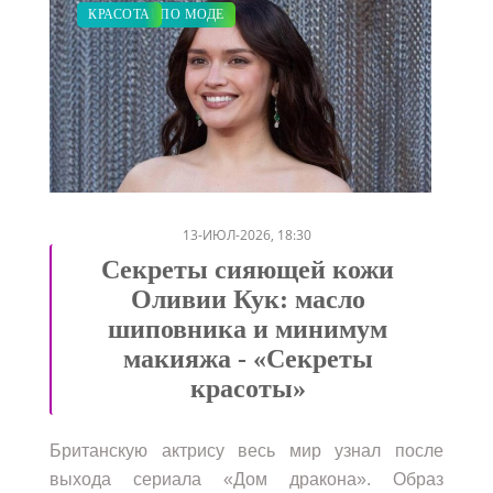
СВАДЬБА
ЗАКУПКИ ПО МОДЕ
КРАСОТА
/
/
13-ИЮЛ-2026, 18:30
Секреты сияющей кожи
Оливии Кук: масло
шиповника и минимум
макияжа - «Секреты
красоты»
Британскую актрису весь мир узнал после
выхода сериала «Дом дракона». Образ