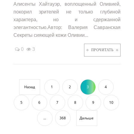
Алисенты Хайтауэр, воплощенный Оливией,
покорил зрителей не только глубиной
характера, но и сдержанной
элегантностью.Автор: Валерия Савранская
Секреты сияющей кожи Оливии...
0
3
ПРОЧИТАТЬ
Назад
1
2
3
4
5
6
7
8
9
10
...
368
Дальше