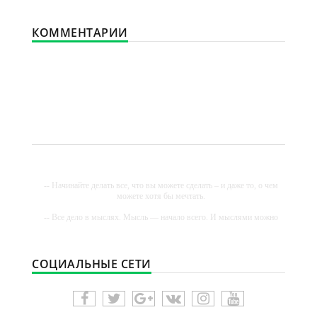
КОММЕНТАРИИ
-- Начинайте делать все, что вы можете сделать – и даже то, о чем
можете хотя бы мечтать.
-- Все дело в мыслях. Мысль — начало всего. И мыслями можно
управлять. И поэтому главное дело совершенствования: работать
над мыслями.
-- Идите уверенно по направлению к мечте. Живите той жизнью,
СОЦИАЛЬНЫЕ СЕТИ
которую вы сами себе придумали.
-- Самое большое богатство — это ум. Самая большая нищета —
глупость. Из всех страхов самый пугающий — самолюбование.