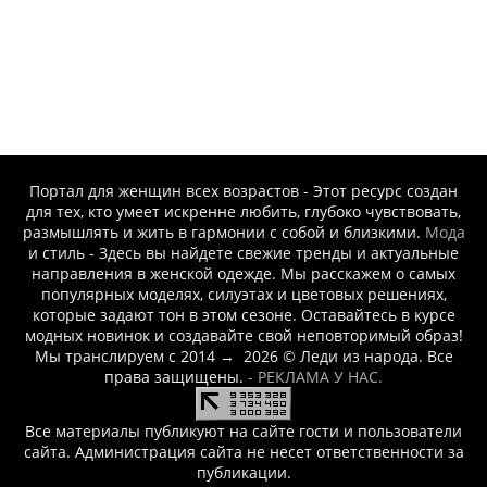
-- Лучшее, что можно сделать с хорошим советом, это пропустить
его мимо ушей. Он никогда не бывает полезен никому, кроме того,
кто его дал.
-- Люблю давать советы и очень не люблю, когда их дают мне.
Портал для женщин всех возрастов - Этот ресурс создан
для тех, кто умеет искренне любить, глубоко чувствовать,
размышлять и жить в гармонии с собой и близкими.
Мода
и стиль - Здесь вы найдете свежие тренды и актуальные
направления в женской одежде. Мы расскажем о самых
популярных моделях, силуэтах и цветовых решениях,
которые задают тон в этом сезоне. Оставайтесь в курсе
модных новинок и создавайте свой неповторимый образ!
Мы транслируем с 2014
→
2026
© Леди из народа. Все
права защищены.
- РЕКЛАМА У НАС.
Все материалы публикуют на сайте гости и пользователи
сайта. Администрация сайта не несет ответственности за
публикации.