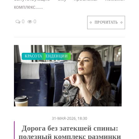
комплекс......
0
0
ПРОЧИТАТЬ
МОДНЫЕ ТЕНДЕНЦИИ
КРАСОТА
/
31-МАЯ-2026, 18:30
Дорога без затекшей спины:
полезный комплекс разминки